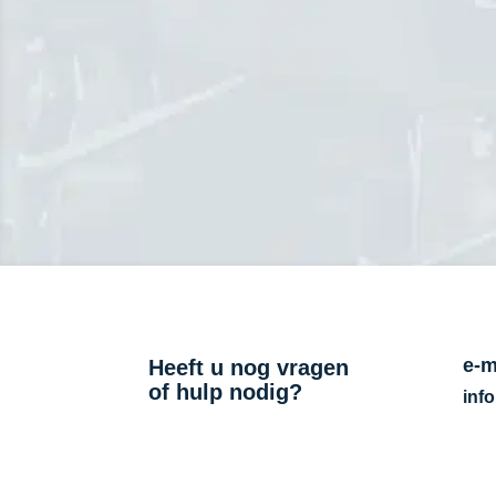
Schrijf je dan nu dir
e-m
Heeft u nog vragen
of hulp nodig?
inf