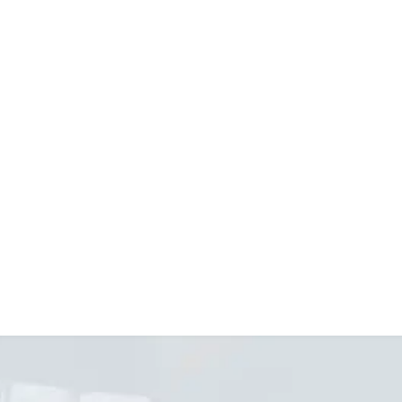
ris;
s op diverse locaties in Nederland
;
rttime of fulltime mogelijkheden
a het lezen van de vacature? Solliciteer da
l Voor meer informatie zijn wij ook telefonis
edewerkers staan je graag te woord.