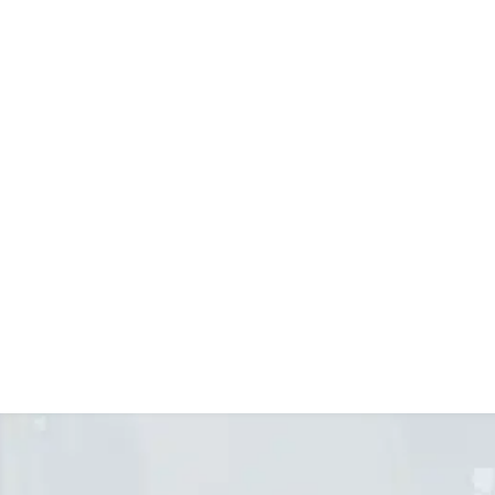
– Een goed, marktconform sala
–
Verschillende opdrachtgever
–
Werken op flexibele basis, pa
Ben je enthousiast geworden n
direct online op Secretaresse.n
uitstekend bereikbaar, onze m