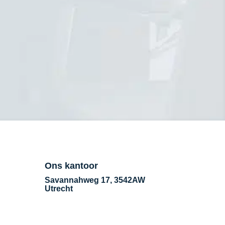
llen naar 088-2428310.
Ons kantoor
Savannahweg 17, 3542AW
Utrecht