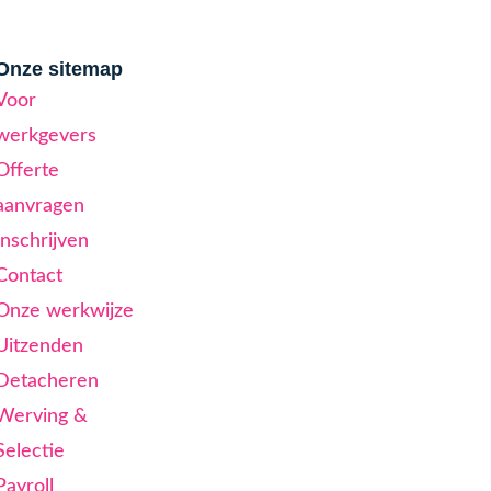
Onze sitemap
Voor
werkgevers
Offerte
aanvragen
Inschrijven
Contact
Onze werkwijze
Uitzenden
Detacheren
Werving &
Selectie
Payroll