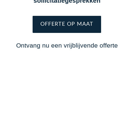
sollicitatiegesprekken
OFFERTE OP MAAT
Ontvang nu een vrijblijvende offerte

Professionals van niveau

Juridische voordelen