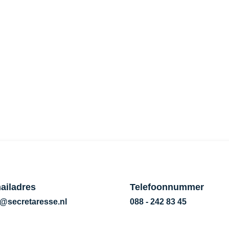
ect in bij Secretaresse.nl. Voor meer informatie kun je be
ailadres
Telefoonnummer
o@secretaresse.nl
088 - 242 83 45