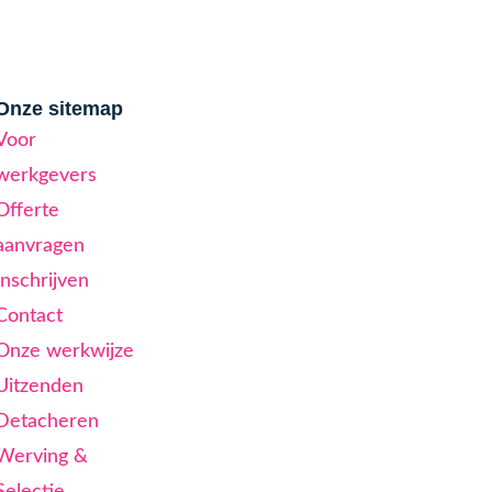
Onze sitemap
Voor
werkgevers
Offerte
aanvragen
Inschrijven
Contact
Onze werkwijze
Uitzenden
Detacheren
Werving &