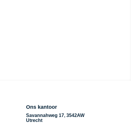
llen naar 088-2428310.
Ons kantoor
Savannahweg 17, 3542AW
Utrecht