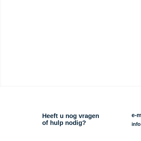
Schrijf je dan nu dir
e-m
Heeft u nog vragen
of hulp nodig?
inf