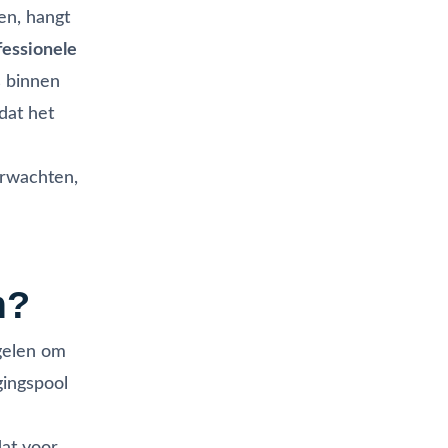
en, hangt
fessionele
s binnen
dat het
erwachten,
m?
gelen om
gingspool
dat voor