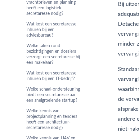
vrachtbrieven en planning
Bij uitz
heeft een logistiek
adequate
secretaresse nodig?
Detacher
Wat kost een secretaresse
inhuren bij een
vervangi
adviesbureau?
minder z
Welke taken rond
bezichtigingen en dossiers
vervangi
verzorgt een secretaresse bij
een makelaar?
Standaa
Wat kost een secretaresse
vervangi
inhuren bij een IT-bedrijf?
waarbinn
Welke schaal-ondersteuning
biedt een secretaresse aan
de verva
een snelgroeiende startup?
afsprake
Welke kennis van
projectplanning en tenders
andere e
heeft een architectuur-
secretaresse nodig?
niet-nak
Welke kennis van UAV en