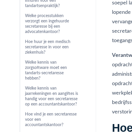
inhuren voor een
soepel l
tandartsenpraktijk?
lopende 
Welke processtukken
vervange
verzorgt een ingehuurde
secretaresse bij een
secretar
advocatenkantoor?
toegangs
Hoe huur je een medisch
secretaresse in voor een
ziekenhuis?
Verantwo
Welke kennis van
opdracht
zorgsoftware moet een
tandarts-secretaresse
administ
hebben?
opdracht
Welke kennis van
werkplek
jaarrekeningen en aangiftes is
handig voor een secretaresse
bedrijfs
op een accountantskantoor?
verstori
Hoe vind je een secretaresse
voor een
Hoe
accountantskantoor?