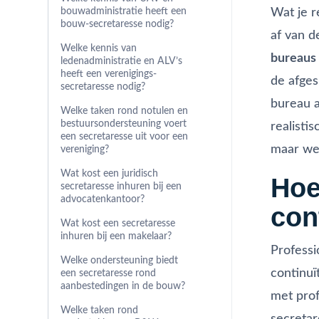
Wat je r
bouwadministratie heeft een
bouw-secretaresse nodig?
af van 
Welke kennis van
bureaus
ledenadministratie en ALV’s
heeft een verenigings-
de afges
secretaresse nodig?
bureau a
Welke taken rond notulen en
bestuursondersteuning voert
realisti
een secretaresse uit voor een
maar wel
vereniging?
Wat kost een juridisch
Hoe
secretaresse inhuren bij een
advocatenkantoor?
con
Wat kost een secretaresse
inhuren bij een makelaar?
Profess
Welke ondersteuning biedt
continuï
een secretaresse rond
aanbestedingen in de bouw?
met prof
Welke taken rond
secretar