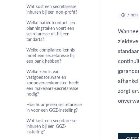
Wat kost een secretaresse
inhuren bij een non-profit?
7 min 
Welke patiëntcontact- en
planningstaken voert een
Wanneer
secretaresse uit bij een
tandarts?
ziekteve
Welke compliance-kennis
standaar
moet een secretaresse bij
continuï
een bank hebben?
garander
Welke kennis van
vastgoedsoftware en
afhankel
koopovereenkomsten heeft
een makelaars-secretaresse
zorgt er
nodig?
onverwa
Hoe huur je een secretaresse
in voor een GGZ-instelling?
Vraag di
Wat kost een secretaresse
inhuren bij een GGZ-
Schrijf j
instelling?