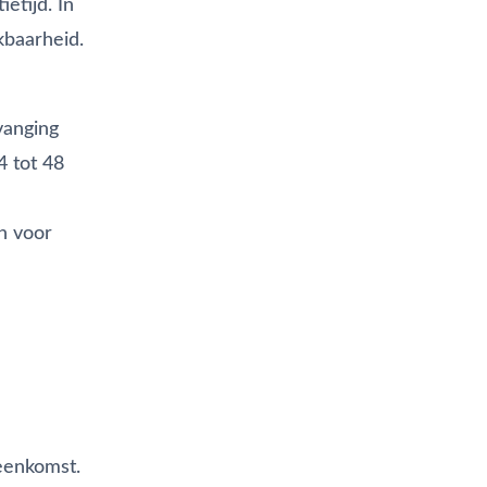
etijd. In
kbaarheid.
vanging
4 tot 48
n voor
reenkomst.