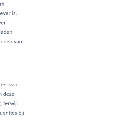
om
ver is.
ver
bieden
vinden van
ties van
n deze
 terwijl
uenties bij