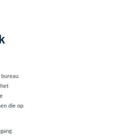
k
t bureau
 het
re
nen die op
rgang