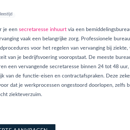
leestijd
 je een
secretaresse inhuurt
via een bemiddelingsbureau
rvanging vaak een belangrijke zorg. Professionele burea
dprocedures voor het regelen van vervanging bij ziekte, 
teit van je bedrijfsvoering vooropstaat. De meeste burea
en een vervangende secretaresse binnen 24 tot 48 uur,
ijk van de functie-eisen en contractafspraken. Deze zek
voor dat je werkprocessen ongestoord doorlopen, zelfs bi
cht ziekteverzuim.
rect offerte aan
e nu in en solliciteer