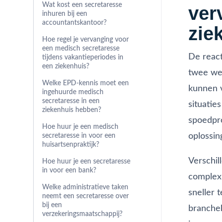
Wat kost een secretaresse
ver
inhuren bij een
accountantskantoor?
zie
Hoe regel je vervanging voor
een medisch secretaresse
De react
tijdens vakantieperiodes in
een ziekenhuis?
twee wer
Welke EPD-kennis moet een
kunnen v
ingehuurde medisch
secretaresse in een
situatie
ziekenhuis hebben?
spoedpro
Hoe huur je een medisch
oplossin
secretaresse in voor een
huisartsenpraktijk?
Verschil
Hoe huur je een secretaresse
in voor een bank?
complexi
Welke administratieve taken
sneller 
neemt een secretaresse over
bij een
branchek
verzekeringsmaatschappij?