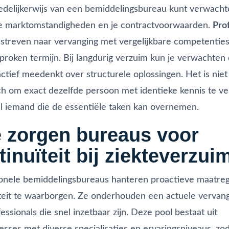
edelijkerwijs van een bemiddelingsbureau kunt verwacht
de marktomstandigheden en je contractvoorwaarden.
Pro
streven naar vervanging met vergelijkbare competentie
proken termijn. Bij langdurig verzuim kun je verwachten 
ctief meedenkt over structurele oplossingen. Het is niet
sch om exact dezelfde persoon met identieke kennis te v
 iemand die de essentiële taken kan overnemen.
 zorgen bureaus voor
tinuïteit bij ziekteverzui
ionele bemiddelingsbureaus hanteren proactieve maatre
teit te waarborgen. Ze onderhouden een actuele vervan
essionals die snel inzetbaar zijn. Deze pool bestaat uit
esses met diverse specialisaties en ervaringsniveaus, zo