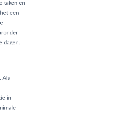
te taken en
 het een
we
aaronder
e dagen.
 Als
ie in
inimale