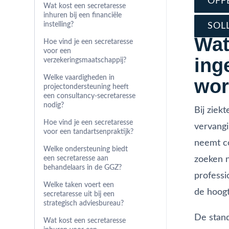
OFF
Wat kost een secretaresse
inhuren bij een financiële
instelling?
SOL
Wat
Hoe vind je een secretaresse
voor een
ing
verzekeringsmaatschappij?
Welke vaardigheden in
wor
projectondersteuning heeft
een consultancy-secretaresse
nodig?
Bij ziek
Hoe vind je een secretaresse
vervangi
voor een tandartsenpraktijk?
neemt co
Welke ondersteuning biedt
zoeken n
een secretaresse aan
behandelaars in de GGZ?
professi
Welke taken voert een
de hoogt
secretaresse uit bij een
strategisch adviesbureau?
De stan
Wat kost een secretaresse