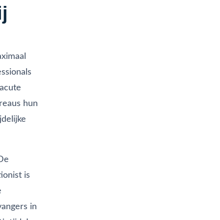
j
aximaal
ssionals
 acute
ureaus hun
delijke
 De
onist is
e
vangers in