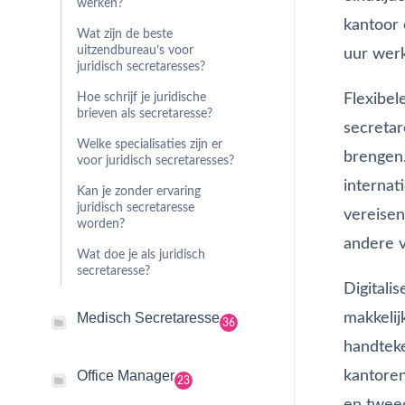
werken?
kantoor 
Wat zijn de beste
uitzendbureau’s voor
uur werk
juridisch secretaresses?
Flexibel
Hoe schrijf je juridische
brieven als secretaresse?
secretar
Welke specialisaties zijn er
brengen.
voor juridisch secretaresses?
internat
Kan je zonder ervaring
juridisch secretaresse
vereise
worden?
andere v
Wat doe je als juridisch
secretaresse?
Digitali
makkeli
Medisch Secretaresse
36
handteke
kantoren
Office Manager
23
en tweed