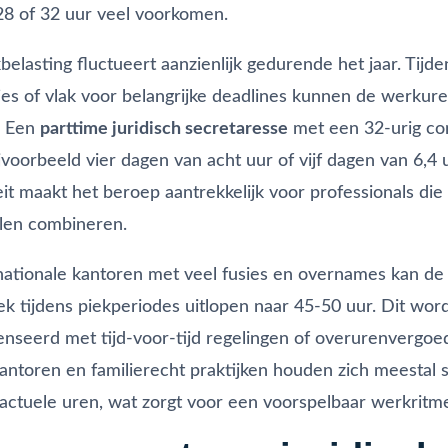
28 of 32 uur veel voorkomen.
elasting fluctueert aanzienlijk gedurende het jaar. Tijde
ies of vlak voor belangrijke deadlines kunnen de werkur
. Een
parttime juridisch secretaresse
met een 32-urig co
jvoorbeeld vier dagen van acht uur of vijf dagen van 6,4 
iteit maakt het beroep aantrekkelijk voor professionals di
llen combineren.
rnationale kantoren met veel fusies en overnames kan de
 tijdens piekperiodes uitlopen naar 45-50 uur. Dit wor
seerd met tijd-voor-tijd regelingen of overurenvergoed
antoren en familierecht praktijken houden zich meestal s
actuele uren, wat zorgt voor een voorspelbaar werkritm