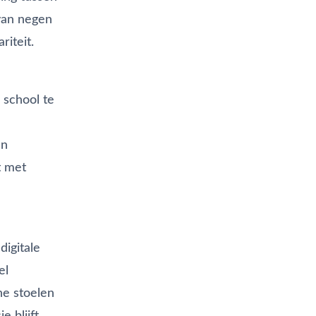
van negen
riteit.
 school te
en
t met
igitale
el
he stoelen
 blijft