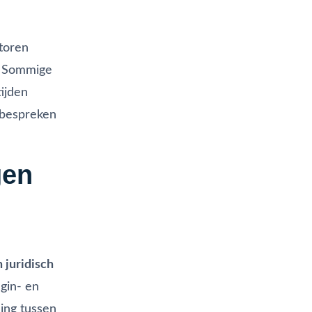
ntoren
. Sommige
ijden
e bespreken
gen
 juridisch
gin- en
ing tussen