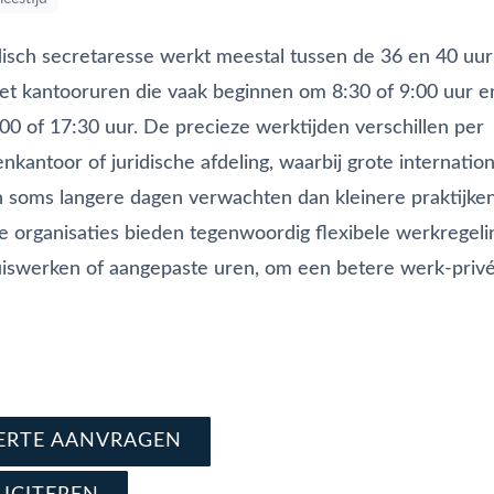
disch secretaresse werkt meestal tussen de 36 en 40 uur
t kantooruren die vaak beginnen om 8:30 of 9:00 uur e
00 of 17:30 uur. De precieze werktijden verschillen per
nkantoor of juridische afdeling, waarbij grote internatio
 soms langere dagen verwachten dan kleinere praktijken
he organisaties bieden tegenwoordig flexibele werkregeli
uiswerken of aangepaste uren, om een betere werk-privé
rect offerte aan
e nu in en solliciteer
ERTE AANVRAGEN