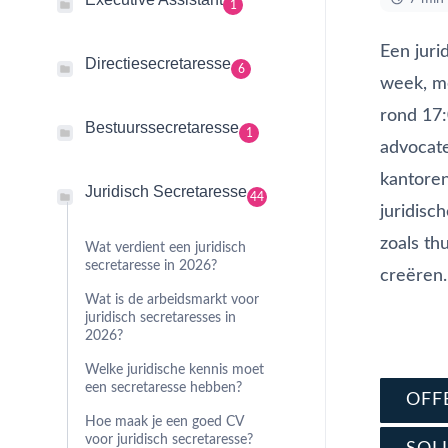
1
Een juri
Directiesecretaresse
6
week, me
rond 17:
Bestuurssecretaresse
1
advocate
kantoren
Juridisch Secretaresse
44
juridisc
zoals th
Wat verdient een juridisch
secretaresse in 2026?
creëren.
Wat is de arbeidsmarkt voor
juridisch secretaresses in
Vraag di
2026?
Schrijf j
Welke juridische kennis moet
een secretaresse hebben?
OFF
Hoe maak je een goed CV
voor juridisch secretaresse?