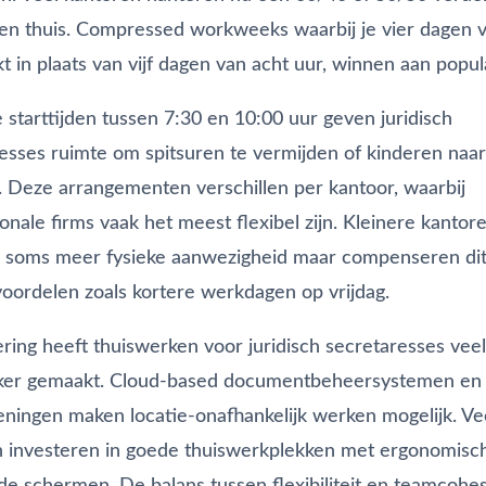
en thuis. Compressed workweeks waarbij je vier dagen 
t in plaats van vijf dagen van acht uur, winnen aan popula
e starttijden tussen 7:30 en 10:00 uur geven juridisch
esses ruimte om spitsuren te vermijden of kinderen naar
 Deze arrangementen verschillen per kantoor, waarbij
ionale firms vaak het meest flexibel zijn. Kleinere kantor
n soms meer fysieke aanwezigheid maar compenseren di
oordelen zoals kortere werkdagen op vrijdag.
sering heeft thuiswerken voor juridisch secretaresses veel
jker gemaakt. Cloud-based documentbeheersystemen en d
ningen maken locatie-onafhankelijk werken mogelijk. Ve
 investeren in goede thuiswerkplekken met ergonomisc
e schermen. De balans tussen flexibiliteit en teamcohesie