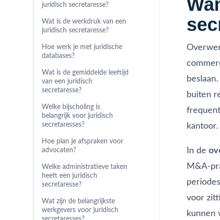
Wan
juridisch secretaresse?
sec
Wat is de werkdruk van een
juridisch secretaresse?
Overwerk
Hoe werk je met juridische
databases?
commerci
Wat is de gemiddelde leeftijd
beslaan.
van een juridisch
secretaresse?
buiten r
Welke bijscholing is
frequent
belangrijk voor juridisch
secretaresses?
kantoor.
Hoe plan je afspraken voor
In de
ov
advocaten?
M&A-prak
Welke administratieve taken
heeft een juridisch
periodes
secretaresse?
voor zit
Wat zijn de belangrijkste
werkgevers voor juridisch
kunnen w
secretaresses?