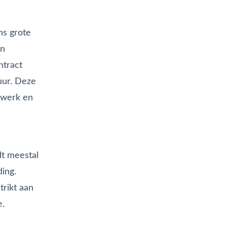
ns grote
en
ntract
uur. Deze
e werk en
dt meestal
ing.
trikt aan
e.