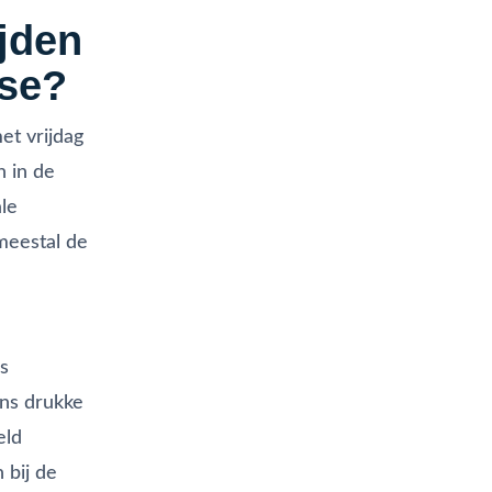
ijden
sse?
et vrijdag
n in de
le
meestal de
s
ens drukke
eld
 bij de