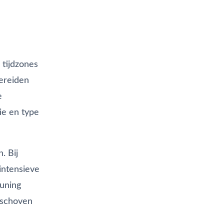
 tijdzones
ereiden
e
ie en type
. Bij
intensieve
euning
erschoven