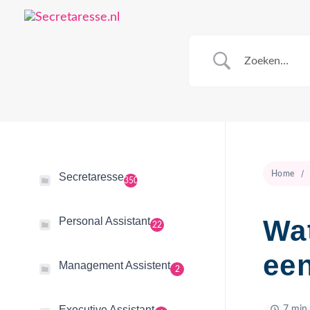
Home
Secretaresse
350
Wat
Personal Assistant
22
een
Management Assistent
2
Executive Assistant
7 min 