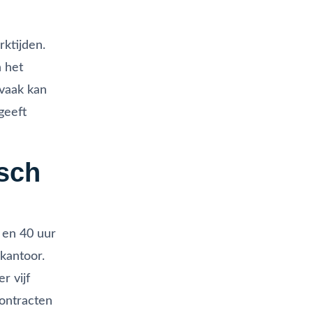
rktijden.
n het
vaak kan
geeft
isch
 en 40 uur
kantoor.
r vijf
contracten