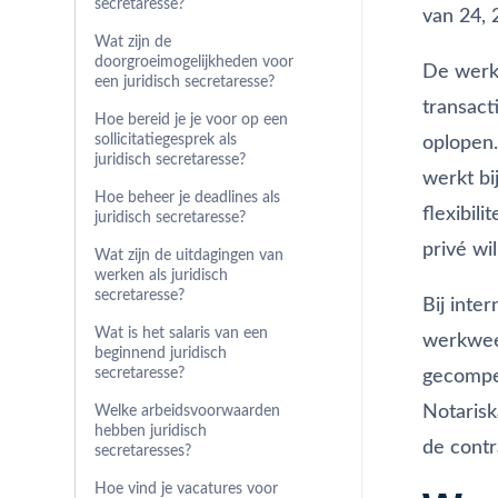
secretaresse?
van 24, 
Wat zijn de
doorgroeimogelijkheden voor
De werkb
een juridisch secretaresse?
transact
Hoe bereid je je voor op een
sollicitatiegesprek als
oplopen
juridisch secretaresse?
werkt bi
Hoe beheer je deadlines als
flexibil
juridisch secretaresse?
privé wi
Wat zijn de uitdagingen van
werken als juridisch
secretaresse?
Bij inte
Wat is het salaris van een
werkweek
beginnend juridisch
secretaresse?
gecompen
Notarisk
Welke arbeidsvoorwaarden
hebben juridisch
de contr
secretaresses?
Hoe vind je vacatures voor