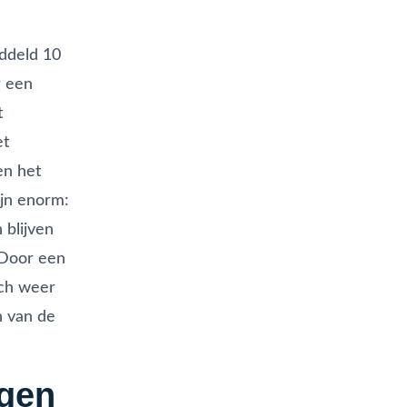
ddeld 10
r een
t
et
en het
ijn enorm:
 blijven
. Door een
ich weer
n van de
ngen