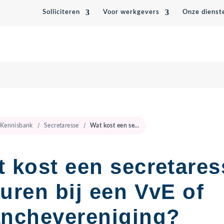
Solliciteren
Voor werkgevers
Onze dienst
Kennisbank
Secretaresse
Wat kost een secretaresse inhuren bij een VvE of branchevereniging?
 kost een secretares
uren bij een VvE of
anchevereniging?