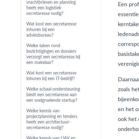
vrachtbrieven en planning
Een prof
heeft een logistiek
secretaresse nodig?
essentie
kerntake
Wat kost een secretaresse
inhuren bij een
ledenadm
adviesbureau?
correspo
Welke taken rond
bezichtigingen en dossiers
basista
verzorgt een secretaresse bij
een makelaar?
verenigi
Wat kost een secretaresse
inhuren bij een IT-bedrijf?
Daarnaas
zoals he
Welke schaal-ondersteuning
biedt een secretaresse aan
bijeenko
een snelgroeiende startup?
en het o
Welke kennis van
projectplanning en tenders
ook het 
heeft een architectuur-
secretaresse nodig?
onderho
Welke kennis van UAV en