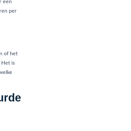
r een
uren per
n of het
 Het is
 welke
urde