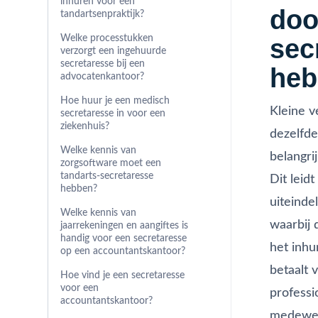
inhuren voor een
doo
tandartsenpraktijk?
Welke processtukken
sec
verzorgt een ingehuurde
secretaresse bij een
heb
advocatenkantoor?
Hoe huur je een medisch
Kleine v
secretaresse in voor een
ziekenhuis?
dezelfde
Welke kennis van
belangri
zorgsoftware moet een
tandarts-secretaresse
Dit leid
hebben?
uiteinde
Welke kennis van
waarbij 
jaarrekeningen en aangiftes is
handig voor een secretaresse
het inhu
op een accountantskantoor?
betaalt 
Hoe vind je een secretaresse
voor een
professi
accountantskantoor?
medewer