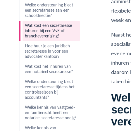
administ
Welke ondersteuning biedt
flexibel
een secretaresse aan een
schooldirectie?
week en 
Wat kost een secretaresse
inhuren bij een VvE of
Naast he
branchevereniging?
speciali
Hoe huur je een juridisch
secretaresse in voor een
evenemen
advocatenkantoor?
inhuren 
Wat kost het inhuren van
daarom b
een notarieel secretaresse?
taken bi
Welke ondersteuning biedt
een secretaresse tijdens het
controleseizoen bij
Wel
accountants?
sec
Welke kennis van vastgoed-
en familierecht heeft een
ver
notarieel secretaresse nodig?
Welke kennis van