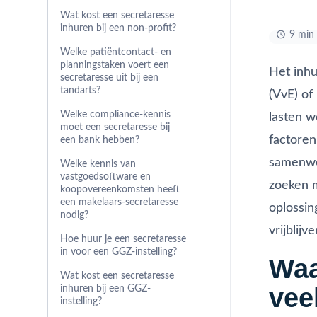
Wat kost een secretaresse
inhuren bij een non-profit?
9 min 
Welke patiëntcontact- en
planningstaken voert een
Het inhu
secretaresse uit bij een
tandarts?
(VvE) of
Welke compliance-kennis
lasten w
moet een secretaresse bij
factoren
een bank hebben?
samenwer
Welke kennis van
vastgoedsoftware en
zoeken m
koopovereenkomsten heeft
een makelaars-secretaresse
oplossin
nodig?
vrijblij
Hoe huur je een secretaresse
in voor een GGZ-instelling?
Waa
Wat kost een secretaresse
vee
inhuren bij een GGZ-
instelling?