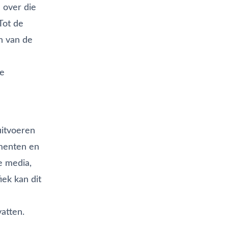
 over die
Tot de
n van de
ze
uitvoeren
ementen en
e media,
iek kan dit
atten.