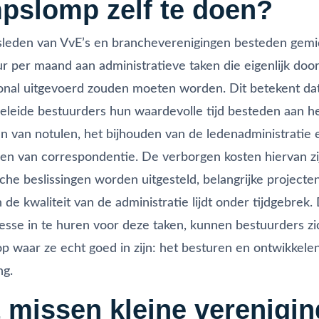
pslomp zelf te doen?
sleden van VvE’s en brancheverenigingen besteden gemi
ur per maand aan administratieve taken die eigenlijk doo
onal uitgevoerd zouden moeten worden. Dit betekent da
leide bestuurders hun waardevolle tijd besteden aan h
n van notulen, het bijhouden van de ledenadministratie 
en van correspondentie. De verborgen kosten hiervan z
sche beslissingen worden uitgesteld, belangrijke projecten
n de kwaliteit van de administratie lijdt onder tijdgebrek
esse in te huren voor deze taken, kunnen bestuurders z
op waar ze echt goed in zijn: het besturen en ontwikkele
ng.
 missen kleine verenigi