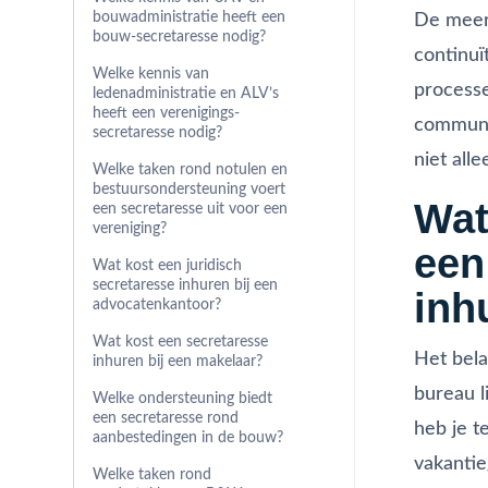
bouwadministratie heeft een
De meerw
bouw-secretaresse nodig?
continuït
Welke kennis van
processe
ledenadministratie en ALV’s
heeft een verenigings-
communic
secretaresse nodig?
niet all
Welke taken rond notulen en
bestuursondersteuning voert
Wat
een secretaresse uit voor een
vereniging?
een
Wat kost een juridisch
secretaresse inhuren bij een
inh
advocatenkantoor?
Wat kost een secretaresse
Het bela
inhuren bij een makelaar?
bureau li
Welke ondersteuning biedt
een secretaresse rond
heb je t
aanbestedingen in de bouw?
vakantie
Welke taken rond