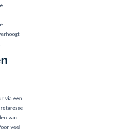
de
de
 verhoogt
.
en
ur via een
ecretaresse
len van
Voor veel