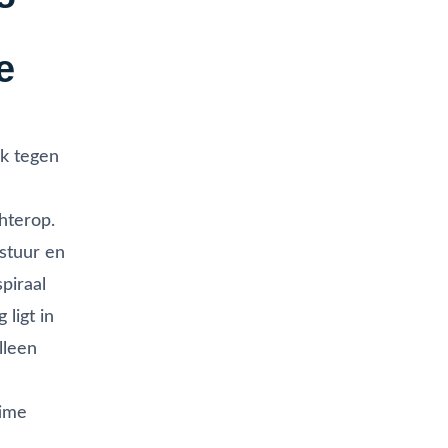
e
ak tegen
hterop.
estuur en
spiraal
ligt in
lleen
time