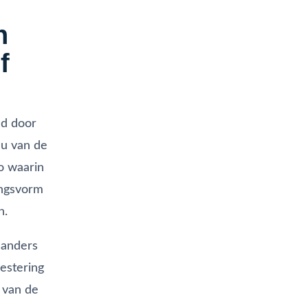
n
f
ld door
au van de
o waarin
ingsvorm
n.
 anders
estering
 van de