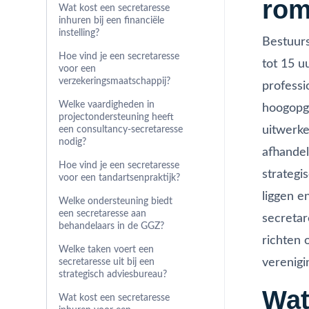
rom
Wat kost een secretaresse
inhuren bij een financiële
instelling?
Bestuur
Hoe vind je een secretaresse
tot 15 u
voor een
verzekeringsmaatschappij?
professi
Welke vaardigheden in
hoogopge
projectondersteuning heeft
uitwerke
een consultancy-secretaresse
nodig?
afhandel
Hoe vind je een secretaresse
strategi
voor een tandartsenpraktijk?
liggen e
Welke ondersteuning biedt
een secretaresse aan
secretar
behandelaars in de GGZ?
richten 
Welke taken voert een
verenigi
secretaresse uit bij een
strategisch adviesbureau?
Wat
Wat kost een secretaresse